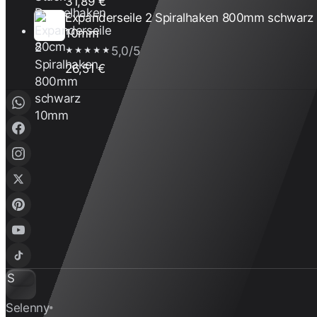
31,89 €
Expanderseile 2 Spiralhaken 800mm schwarz
10mm
5,0/5
★★★★★
26,51 €
S
Selenny
®