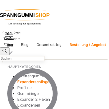
Expanderschlingen mit Ha
Produkte
Themen
Firma
Blog
Gesamtkatalog
Bestellung / Angebot
Filter
HAUPTKATEGORIEN
Palettengummis
Expanderschlingen
Profiline
Gummiringe
Expander 2 Haken
Expanderseil