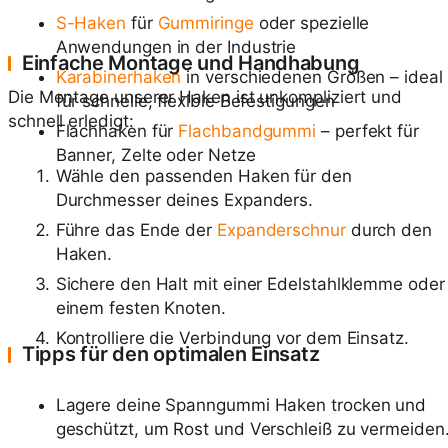
S-Haken
für
Gummiringe
oder spezielle
Anwendungen in der Industrie
Einfache Montage und Handhabung
Karabinerhaken
in verschiedenen Größen – ideal
Die Montage unserer Haken ist unkompliziert und
für schnelle, flexible Befestigungen
schnell erledigt:
Flachhaken für
Flachbandgummi
– perfekt für
Banner, Zelte oder Netze
Wähle den passenden Haken für den
Durchmesser deines Expanders.
Führe das Ende der
Expanderschnur
durch den
Haken.
Sichere den Halt mit einer Edelstahlklemme oder
einem festen Knoten.
Kontrolliere die Verbindung vor dem Einsatz.
Tipps für den optimalen Einsatz
Lagere deine Spanngummi Haken trocken und
geschützt, um Rost und Verschleiß zu vermeiden