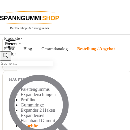
Produkte
Haken für Seil und Expandersei
Themen
Firma
Blog
Gesamtkatalog
Bestellung / Angebot
Filter
HAUPTKATEGORIEN
Palettengummis
Expanderschlingen
Profiline
Gummiringe
Expander 2 Haken
Expanderseil
Flachband Gummi
Zubehör