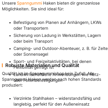
Unsere
Spanngummi
Haken bieten dir grenzenlose
Möglichkeiten. Sie sind ideal für:
Befestigung von Planen auf Anhängern, LKWs
oder Transportern
Sicherung von Ladung in Werkstätten, Lagern
oder beim Transport
Camping- und Outdoor-Abenteuer, z. B. für Zelte
oder Sonnensegel
Sport- und Freizeitaktivitäten, bei denen
Robuste Materialien und Qualität
Flexibilität gefragt ist
Qualität ist im Spanngummishop kein Zufall. Alle
Landwirtschaftliche Anwendungen wie Netz-
Spanngummi Haken werden nach hohen Standards
oder Folienbefestigungen
produziert:
Verzinkte Stahlhaken – widerstandsfähig und
langlebig, perfekt für den Außeneinsatz