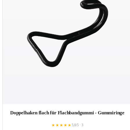
Doppelhaken flach für Flachbandgummi - Gummiringe
★
★
★
★
★
5,0/5 · 3