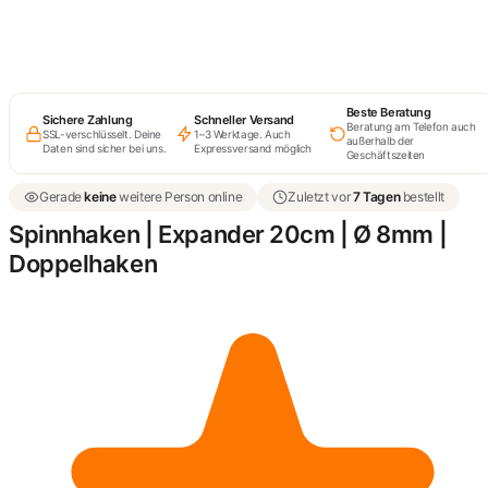
Beste Beratung
Sichere Zahlung
Schneller Versand
Beratung am Telefon auch
SSL-verschlüsselt. Deine
1–3 Werktage. Auch
außerhalb der
Daten sind sicher bei uns.
Expressversand möglich
Geschäftszeiten
Gerade
keine
weitere Person online
Zuletzt vor
7 Tagen
bestellt
Spinnhaken | Expander 20cm | Ø 8mm |
Doppelhaken