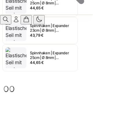
25cm | Ø 8mm |
Doppelhaken
44,65 €
Spinnhaken | Expander
23cm | Ø 8mm |
Doppelhaken
43,79 €
Spinnhaken | Expander
25cm | Ø 8mm |
Doppelhaken
44,65 €