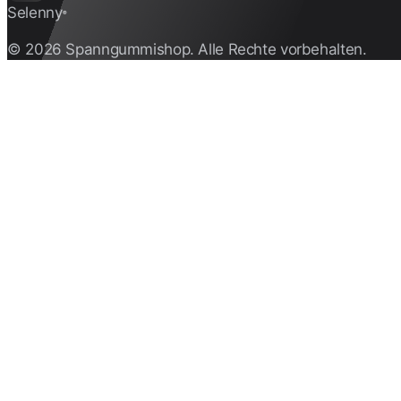
Selenny
®
© 2026 Spanngummishop. Alle Rechte vorbehalten.