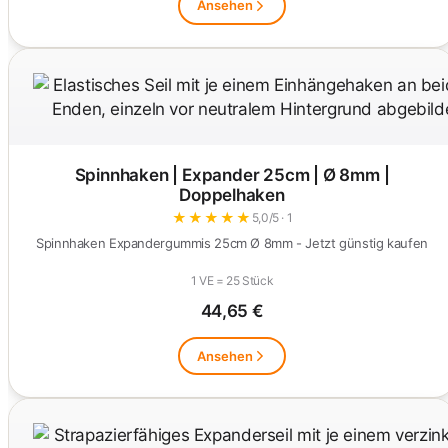
Ansehen
Spinnhaken | Expander 25cm | Ø 8mm |
Doppelhaken
★
★
★
★
★
5,0/5 · 1
Spinnhaken Expandergummis 25cm Ø 8mm - Jetzt günstig kaufen
1 VE = 25 Stück
44,65 €
Ansehen