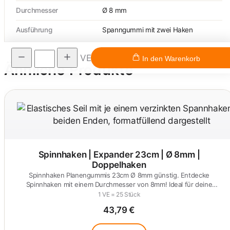
Durchmesser
Ø 8 mm
Ausführung
Spanngummi mit zwei Haken
VE
In den Warenkorb
Ähnliche Produkte
Spinnhaken | Expander 23cm | Ø 8mm |
Doppelhaken
Spinnhaken Planengummis 23cm Ø 8mm günstig. Entdecke
Spinnhaken mit einem Durchmesser von 8mm! Ideal für deine
Anforderungen.
1 VE = 25 Stück
43,79 €