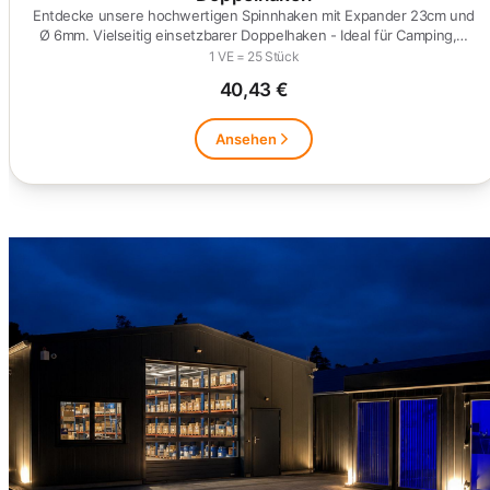
Entdecke unsere hochwertigen Spinnhaken mit Expander 23cm und
Ø 6mm. Vielseitig einsetzbarer Doppelhaken - Ideal für Camping,…
1 VE = 25 Stück
40,43 €
Ansehen