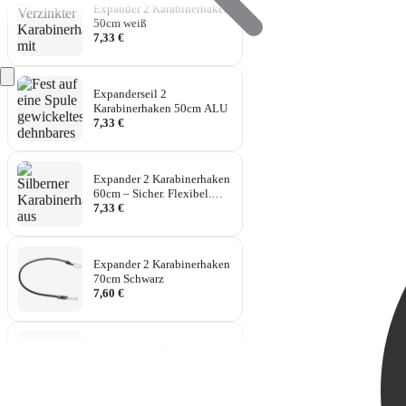
50cm weiß
7,33 €
Expanderseil 2
Karabinerhaken 50cm ALU
7,33 €
Expander 2 Karabinerhaken
60cm – Sicher. Flexibel.
Extra lang
7,33 €
Expander 2 Karabinerhaken
70cm Schwarz
7,60 €
Expanderseil 2
Karabinerhaken 70cm weiß
7,60 €