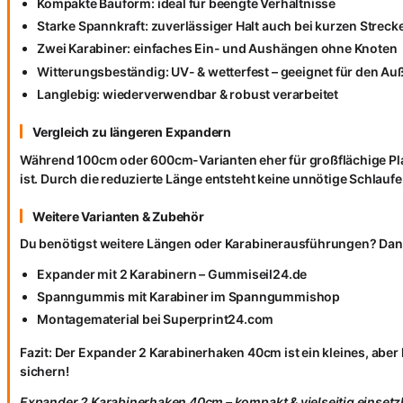
Kompakte Bauform: ideal für beengte Verhältnisse
Starke Spannkraft: zuverlässiger Halt auch bei kurzen Streck
Zwei Karabiner: einfaches Ein- und Aushängen ohne Knoten
Witterungsbeständig: UV- & wetterfest – geeignet für den Au
Langlebig: wiederverwendbar & robust verarbeitet
Vergleich zu längeren Expandern
Während 100cm oder 600cm-Varianten eher für großflächige Pla
ist. Durch die reduzierte Länge entsteht keine unnötige Schlaufe
Weitere Varianten & Zubehör
Du benötigst weitere Längen oder Karabinerausführungen? Dan
Expander mit 2 Karabinern – Gummiseil24.de
Spanngummis mit Karabiner im Spanngummishop
Montagematerial bei Superprint24.com
Fazit: Der Expander 2 Karabinerhaken 40cm ist ein kleines, aber l
sichern!
Expander 2 Karabinerhaken 40cm – kompakt & vielseitig einsetz