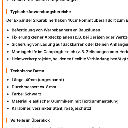
Typische Anwendungsbereiche
Der Expander 2 Karabinerhaken 40cm kommt überall dort zum E
Befestigung von Werbebannern an Bauzäunen
Fixierung kleiner Abdeckplanen (z. B. bei Geräten oder Werk
Sicherung von Ladung auf Sackkarren oder kleinen Anhänge
Montagehilfe im Campingbereich (z. B. Zeltstangen oder Her
Heimwerkerprojekte, bei denen flexible Verbindung benötigt 
Technische Daten
Länge: 40 cm (ungespannt)
Durchmesser: ca. 8 mm
Farbe: Schwarz
Material: elastischer Gummikern mit Textilummantelung
Karabiner: verzinkter Stahl, rostgeschützt
Vorteile im Überblick