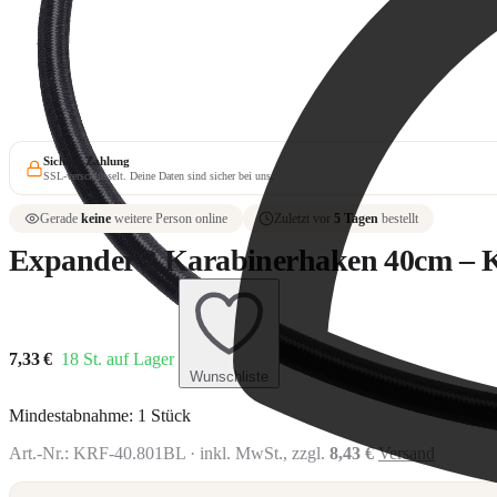
Expanderseil 2
Karabinerhaken 70cm weiß
7,60 €
Sichere Zahlung
SSL-verschlüsselt. Deine Daten sind sicher bei uns.
Gerade
keine
weitere Person online
Zuletzt vor
5 Tagen
bestellt
Expander 2 Karabinerhaken 40cm – Ko
7,33
€
18
St. auf Lager
Wunschliste
Mindestabnahme: 1 Stück
Art.-Nr.:
KRF-40.801BL
· inkl. MwSt., zzgl.
8,43 €
Versand