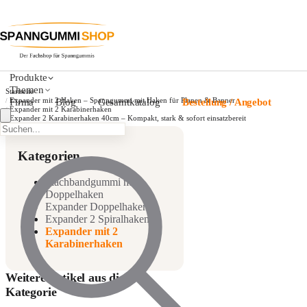
Produkte
Themen
Startseite
Expander mit 2 Haken – Spanngummi mit Haken für Planen & Banner
Firma
Blog
Gesamtkatalog
Bestellung / Angebot
/
Expander mit 2 Karabinerhaken
/
Expander 2 Karabinerhaken 40cm – Kompakt, stark & sofort einsatzbereit
/
Kategorien
Flachbandgummi mit
Doppelhaken
Expander Doppelhaken
Expander 2 Spiralhaken
Expander mit 2
Expanderseile 2
Karabinerhaken
Karabinerhaken 50cm
Schwarz
7,33 €
Weitere Artikel aus dieser
Kategorie
Expander 2 Karabinerhaken