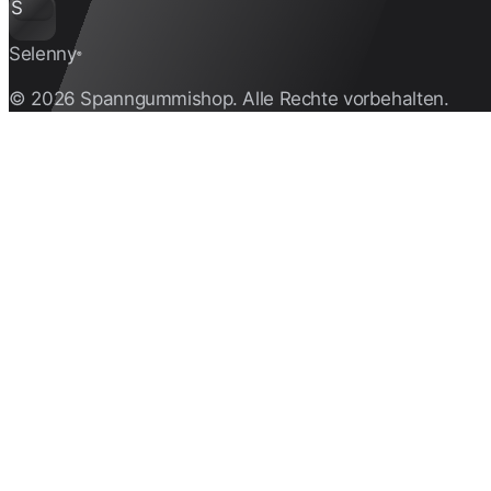
S
Selenny
®
© 2026 Spanngummishop. Alle Rechte vorbehalten.