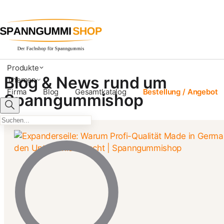
Produkte
Blog & News rund um
Themen
Firma
Blog
Gesamtkatalog
Bestellung / Angebot
Spanngummishop