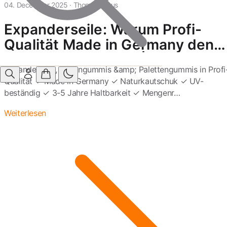
04. December 2025
·
Thomas Kraus
Expanderseile: Warum Profi-
Qualität Made in Germany den
Unterschied macht |
Expanderseile, Spanngummis &amp; Palettengummis in Profi
Spanngummishop
Qualität ✓ Made in Germany ✓ Naturkautschuk ✓ UV-
beständig ✓ 3-5 Jahre Haltbarkeit ✓ Mengenr…
Weiterlesen