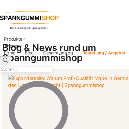
Produkte
Blog & News rund um
Themen
Firma
Blog
Gesamtkatalog
Bestellung / Angebot
Spanngummishop