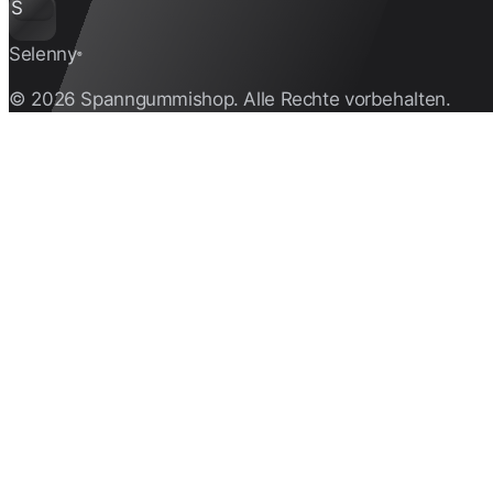
S
Selenny
®
© 2026 Spanngummishop. Alle Rechte vorbehalten.