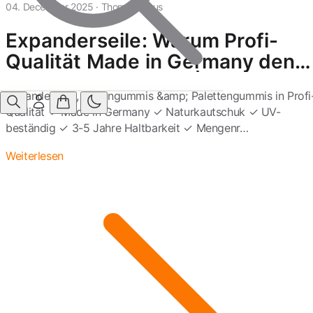
04. December 2025
·
Thomas Kraus
Expanderseile: Warum Profi-
Qualität Made in Germany den
Unterschied macht |
Expanderseile, Spanngummis &amp; Palettengummis in Profi
Spanngummishop
Qualität ✓ Made in Germany ✓ Naturkautschuk ✓ UV-
beständig ✓ 3-5 Jahre Haltbarkeit ✓ Mengenr…
Weiterlesen