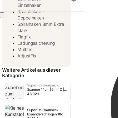
Einzelhaken
Spinnhaken -
Doppelhaken
Spiralhaken 8mm Extra
stark
Flagfix
Ladungssicherung
Multifix
SuperFix-Swanneck
AdjustFix
Planengummi 11cm | 6mm
Ø | SCHWARZ | 25 Stück
46,32 €
Weitere Artikel aus dieser
Kategorie
SuperFix-Swanneck
Spanner 14cm | 6mm Ø |
SCHWARZ | 25 Stück
48,02 €
SuperFix-Swanneck
Expanderschlingen 18cm |
6mm Ø | SCHWARZ | 25
51,37 €
Stück