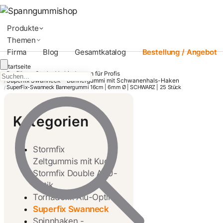
Produkte
Themen
Firma
Blog
Gesamtkatalog
Bestellung / Angebot
Startseite
Profiline - Starke Verbindungen für Profis
/
Superfix Swanneck – Bannergummi mit Schwanenhals-Haken
/
SuperFix-Swanneck Bannergummi 16cm | 6mm Ø | SCHWARZ | 25 Stück
/
Kategorien
Stormfix
Zeltgummis mit Kugel
Stormfix Double ALU-
Optik
Tornadofix Alu-Optik
Superfix Swanneck
Spinnhaken -