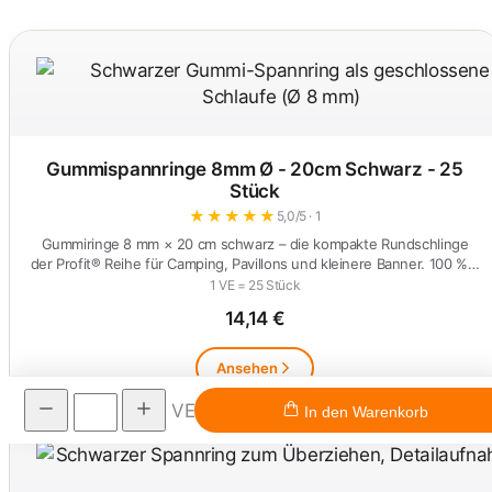
Gummispannringe 8mm Ø - 20cm Schwarz - 25
Stück
★
★
★
★
★
5,0/5 · 1
Gummiringe 8 mm × 20 cm schwarz – die kompakte Rundschlinge
der Profit® Reihe für Camping, Pavillons und kleinere Banner. 100 %…
1 VE = 25 Stück
14,14 €
Ansehen
VE
In den Warenkorb