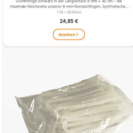
Gummiringe schwarz in der Langversion 8 mm × 40 cm – die
maximale Reichweite unserer 8-mm-Rundschlingen. Synthetisches
Elastomer,…
1 VE = 25 Stück
24,85 €
Ansehen