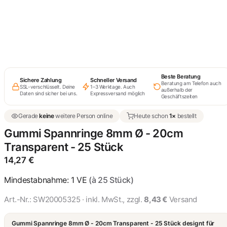
16,22 €
Gummi Spannringe 8mm
Ø - 40cm Schwarz - 25
Stück
24,85 €
Beste Beratung
Sichere Zahlung
Schneller Versand
Beratung am Telefon auch
Gummi Spannringe 8mm
SSL-verschlüsselt. Deine
1–3 Werktage. Auch
außerhalb der
Daten sind sicher bei uns.
Expressversand möglich
Ø - 25cm Transparent - 25
Geschäftszeiten
Stück
25,34 €
Gerade
keine
weitere Person online
Heute schon
1×
bestellt
Gummi Spannringe 8mm Ø - 20cm
Gummi-Spannringe 8mm
Ø - 40cm Transparent - 25
Transparent - 25 Stück
Stück
22,48 €
14,27
€
Mindestabnahme: 1 VE
(à 25 Stück)
Art.-Nr.:
SW20005325
· inkl. MwSt., zzgl.
8,43 €
Versand
Gummi Spannringe 8mm Ø - 20cm Transparent - 25 Stück designt für