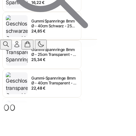
Gummi Spannringe 8mm
Ø - 40cm Schwarz - 25
Stück
24,85 €
Gummi Spannringe 8mm
Ø - 25cm Transparent - 25
Stück
25,34 €
Gummi-Spannringe 8mm
Ø - 40cm Transparent - 25
Stück
22,48 €
Gummispannringe 8mm Ø
- 20cm Schwarz - 25
Stück
14,14 €
Gummispannring 8mm Ø -
25cm Schwarz - 25 Stück