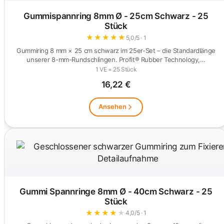
Gummispannring 8mm Ø - 25cm Schwarz - 25
Stück
★
★
★
★
★
5,0/5 · 1
Gummiring 8 mm × 25 cm schwarz im 25er-Set – die Standardlänge
unserer 8-mm-Rundschlingen. Profit® Rubber Technology,…
1 VE = 25 Stück
16,22 €
Ansehen
Gummi Spannringe 8mm Ø - 40cm Schwarz - 25
Stück
★
★
★
★
★
4,0/5 · 1