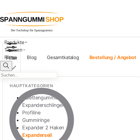
Expanderseil 4mm Multiflex 
Produkte
Themen
Firma
Blog
Gesamtkatalog
Bestellung / Angebot
Filter
HAUPTKATEGORIEN
Palettengummis
Expanderschlingen
Profiline
Gummiringe
Expander 2 Haken
Expanderseil