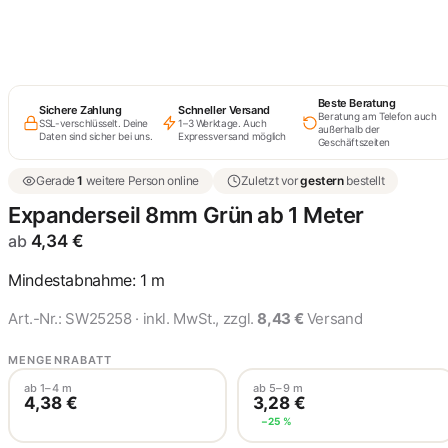
Expanderseil 8mm Grau
ab 1 Meter
4,34 €
Expanderseil 8mm Blau ab
Beste Beratung
Sichere Zahlung
Schneller Versand
1 Meter
Beratung am Telefon auch
SSL-verschlüsselt. Deine
1–3 Werktage. Auch
4,34 €
außerhalb der
Daten sind sicher bei uns.
Expressversand möglich
Geschäftszeiten
Gerade
1
weitere Person online
Zuletzt vor
gestern
bestellt
Expanderseil 8mm Rot ab
1 Meter
Expanderseil 8mm Grün ab 1 Meter
4,34 €
ab
4,34
€
Mindestabnahme: 1 m
Art.-Nr.:
SW25258
· inkl. MwSt., zzgl.
8,43 €
Versand
MENGENRABATT
ab 1–4 m
ab 5–9 m
4,38 €
3,28 €
−25 %