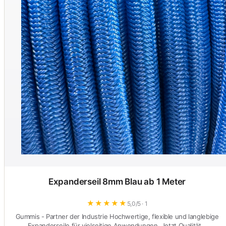
Expanderseil 8mm Blau ab 1 Meter
★
★
★
★
★
5,0/5 · 1
Gummis - Partner der Industrie Hochwertige, flexible und langlebige
Expanderseile für vielseitige Anwendungen. Jetzt Qualität…