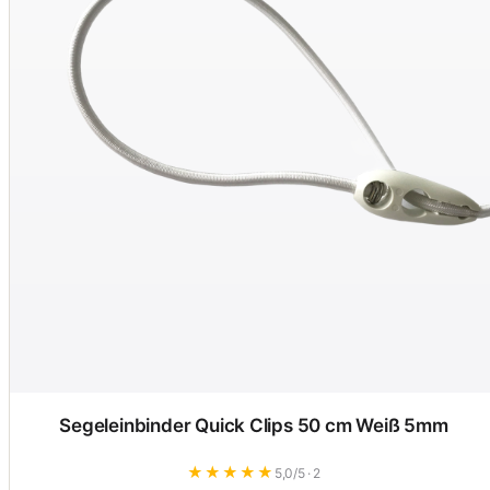
Segeleinbinder Quick Clips 50 cm Weiß 5mm
★
★
★
★
★
5,0/5 · 2