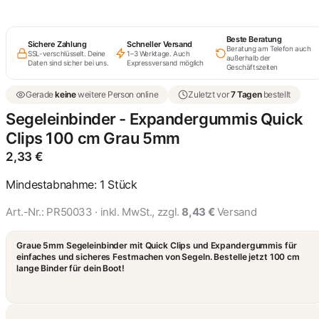
Segeleinbinder Quick
Beste Beratung
Clips 50 cm Weiß 5mm
Sichere Zahlung
Schneller Versand
Beratung am Telefon auch
1,85 €
SSL-verschlüsselt. Deine
1–3 Werktage. Auch
außerhalb der
Daten sind sicher bei uns.
Expressversand möglich
Geschäftszeiten
Gerade
keine
weitere Person online
Zuletzt vor
7 Tagen
bestellt
Segeleinbinder Quick
Clips 100 cm Weiß 5mm
Segeleinbinder - Expandergummis Quick
2,33 €
Clips 100 cm Grau 5mm
2,33
€
Segeleinbinder
Spannschlaufe Quick
Mindestabnahme: 1 Stück
Clips 50 cm Grau 5mm
1,85 €
Art.-Nr.:
PR50033
· inkl. MwSt., zzgl.
8,43 €
Versand
Segeleinbinder Expander
- Quick Clips 100 cm Blau
Graue 5mm Segeleinbinder mit Quick Clips und Expandergummis für
5mm
2,33 €
einfaches und sicheres Festmachen von Segeln. Bestelle jetzt 100 cm
lange Binder für dein Boot!