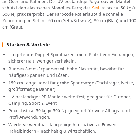
an Ösen und Rahmen. Der UV-beständige Polypropylen-Mantel
schützt den elastischen Monoflex-Kern; das
Seil
ist bis ca. 50 kg (
500 N) praxiserprobt. Der Farbcode Rot erlaubt die schnelle
Zuordnung im Set mit 60 cm (Gelb/Schwarz), 80 cm (Blau) und 10
cm (Grau).
Stärken & Vorteile
Umgekehrte Doppel-Spiralhaken: mehr Platz beim Einhängen,
sicherer Halt, weniger Verhakeln.
Rundes 8-mm-Expanderseil: hohe Elastizität, bewährt für
häufiges Spannen und Lösen.
150 cm Länge: ideal für große Spannwege (Dachträger, Netze,
großformatige Banner).
UV-beständiger PP-Mantel: wetterfest; geeignet für Outdoor,
Camping, Sport & Event.
Praxislast ca. 50 kg (≈ 500 N): geeignet für viele Alltags- und
Profi-Anwendungen.
Wiederverwendbar: langlebige Alternative zu Einweg-
Kabelbindern – nachhaltig & wirtschaftlich.