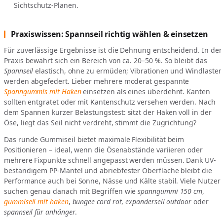
Sichtschutz-Planen.
Praxiswissen: Spannseil richtig wählen & einsetzen
Für zuverlässige Ergebnisse ist die Dehnung entscheidend. In de
Praxis bewährt sich ein Bereich von ca. 20–50 %. So bleibt das
Spannseil
elastisch, ohne zu ermüden; Vibrationen und Windlaste
werden abgefedert. Lieber mehrere moderat gespannte
Spanngummis mit Haken
einsetzen als eines überdehnt. Kanten
sollten entgratet oder mit Kantenschutz versehen werden. Nach
dem Spannen kurzer Belastungstest: sitzt der Haken voll in der
Öse, liegt das Seil nicht verdreht, stimmt die Zugrichtung?
Das runde Gummiseil bietet maximale Flexibilität beim
Positionieren – ideal, wenn die Ösenabstände variieren oder
mehrere Fixpunkte schnell angepasst werden müssen. Dank UV-
beständigem PP-Mantel und abriebfester Oberfläche bleibt die
Performance auch bei Sonne, Nässe und Kälte stabil. Viele Nutzer
suchen genau danach mit Begriffen wie
spanngummi 150 cm
,
gummiseil mit haken
,
bungee cord rot
,
expanderseil outdoor
oder
spannseil für anhänger
.