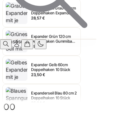
Spanngummi Grau 100cm
Doppelhaken Expander 10
Stück
28,57 €
Expander Grün 120 cm
Doppelhaken Gummiband
Spannfix
29,87 €
Expander Gelb 60cm
Doppelhaken 10 Stück
23,50 €
Expanderseil Blau 80 cm 2
Doppelhaken 10 Stück
25,94 €
Spanngummi Grau 100cm
Doppelhaken Expander 10
Stück
28,57 €