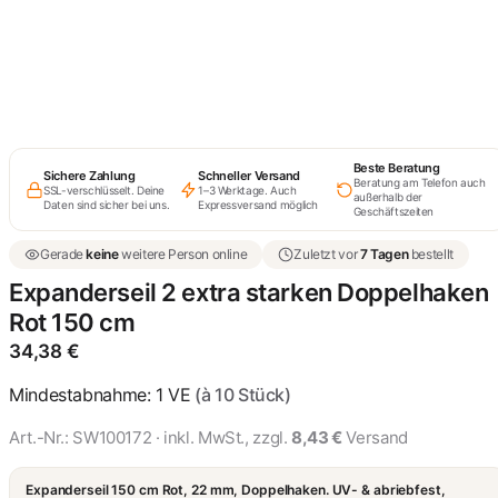
Expander Grün 120 cm
Doppelhaken Gummiband
Spannfix
29,87 €
Beste Beratung
Sichere Zahlung
Schneller Versand
Beratung am Telefon auch
SSL-verschlüsselt. Deine
1–3 Werktage. Auch
außerhalb der
Daten sind sicher bei uns.
Expressversand möglich
Geschäftszeiten
Gerade
keine
weitere Person online
Zuletzt vor
7 Tagen
bestellt
Expanderseil 2 extra starken Doppelhaken
Rot 150 cm
34,38
€
Mindestabnahme: 1 VE
(à 10 Stück)
Art.-Nr.:
SW100172
· inkl. MwSt., zzgl.
8,43 €
Versand
Expanderseil 150 cm Rot, 22 mm, Doppelhaken. UV- & abriebfest,