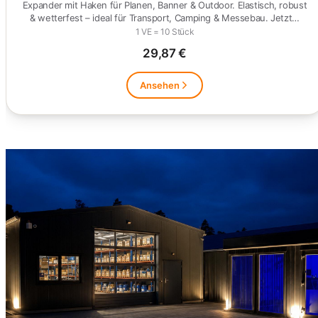
Expander mit Haken für Planen, Banner & Outdoor. Elastisch, robust
& wetterfest – ideal für Transport, Camping & Messebau. Jetzt…
1 VE = 10 Stück
29,87 €
Ansehen