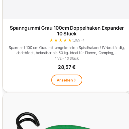
Spanngummi Grau 100cm Doppelhaken Expander
10 Stück
★
★
★
★
★
5,0/5 · 4
Spannseil 100 cm Grau mit umgekehrten Spiralhaken: UV-beständig,
abriebfest, belastbar bis 50 kg. Ideal für Planen, Camping,…
1 VE = 10 Stück
28,57 €
Ansehen