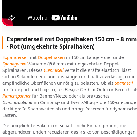
Expanderseil mit Doppelhaken 150 cm – 8 mm
· Rot (umgekehrte Spiralhaken)
Expanderseil
mit
Doppelhaken
in 150 cm Länge – die runde
Spanngummi
-Variante (Ø 8 mm) mit umgekehrten Doppel-
Spiralhaken. Dieses
Gummiseil
verteilt die Kräfte elastisch, lässt
sich in Sekunden ein- und aushängen und hält zuverlässig, ohne
empfindliche Oberflächen unnötig zu belasten. Ob als
Spannseil
für Transport und Logistik, als
Bungee-Cord
im Outdoor-Bereich, al
Planenspanner
für Banner/Netze oder als praktisches
Gummizugband
im Camping- und Event-Alltag – die 150-cm-Länge
deckt große Spannweiten ab und bringt Reserven für dynamisch
Lasten.
Die umgekehrte Hakenform schafft mehr Einhängeraum, die
abgerundeten Enden reduzieren das Risiko von Beschädigungen