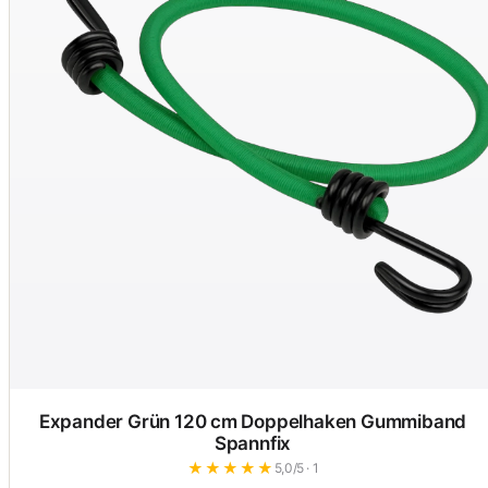
Expander Grün 120 cm Doppelhaken Gummiband
Spannfix
★
★
★
★
★
5,0/5 · 1