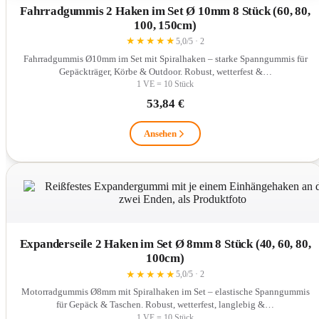
Fahrradgummis 2 Haken im Set Ø 10mm 8 Stück (60, 80,
100, 150cm)
★
★
★
★
★
5,0/5 · 2
Fahrradgummis Ø10mm im Set mit Spiralhaken – starke Spanngummis für
Gepäckträger, Körbe & Outdoor. Robust, wetterfest &…
1 VE = 10 Stück
53,84 €
Ansehen
Expanderseile 2 Haken im Set Ø 8mm 8 Stück (40, 60, 80,
100cm)
★
★
★
★
★
5,0/5 · 2
Motorradgummis Ø8mm mit Spiralhaken im Set – elastische Spanngummis
für Gepäck & Taschen. Robust, wetterfest, langlebig &…
1 VE = 10 Stück