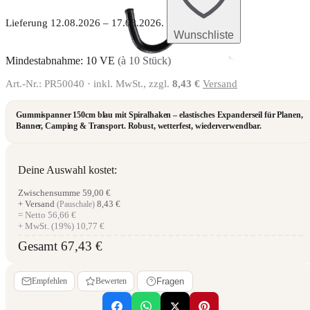
Lieferung 12.08.2026 – 17.08.2026.
Wunschliste
Mindestabnahme: 10 VE
(à 10 Stück)
Art.-Nr.:
PR50040
· inkl. MwSt., zzgl.
8,43 €
Versand
Gummispanner 150cm blau mit Spiralhaken – elastisches Expanderseil für Planen,
Banner, Camping & Transport. Robust, wetterfest, wiederverwendbar.
Deine Auswahl kostet:
Zwischensumme
59,00 €
+ Versand
8,43 €
(Pauschale)
= Netto
56,66 €
+ MwSt. (19%)
10,77 €
Gesamt
67,43 €
Empfehlen
Bewerten
Fragen