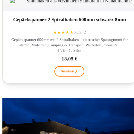
Gepäckspanner 2 Spiralhaken 600mm schwarz 8mm
★
★
★
★
★
5,0/5 · 2
Gepäckspanner 600mm mit 2 Spiralhaken – elastischer Spanngummi für
Fahrrad, Motorrad, Camping & Transport. Wetterfest, robust &…
1 VE = 10 Stück
18,05 €
Ansehen